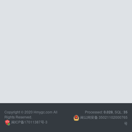
Copyright © 2020 Hmygc.com All
Processed:
, SQL:
0.028
35
Rights Reserved.
闽公网安备 35021102000765
闽ICP备17011387号-3
号