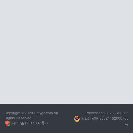
Copyright © 2020 Hmygc.com All
Processed:
, SQL:
0.028
35
Rights Reserved.
闽公网安备 35021102000765
闽ICP备17011387号-3
号