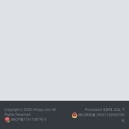
Copyright © 2020 Hmygc.com All
Processed:
, SQL:
0.015
7
Rights Reserved.
闽公网安备 35021102000765
闽ICP备17011387号-3
号